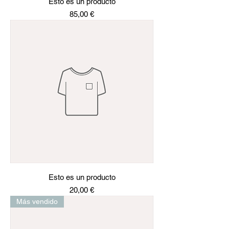
Esto es un producto
Precio
85,00 €
Esto es un producto
Precio
20,00 €
Más vendido